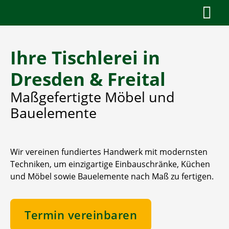
Tischlerei Benno Ihmann
Navi
Willkommen
Ihre Tischlerei in Freital
Ihre Tischlerei in
Möbel
Dresden & Freital
Bautischlerei
Maßgefertigte Möbel und
Bauelemente
KONTAKT
Anfrage
Wir vereinen fundiertes Handwerk mit modernsten
Techniken, um einzigartige Einbauschränke, Küchen
und Möbel sowie Bauelemente nach Maß zu fertigen.
Termin vereinbaren